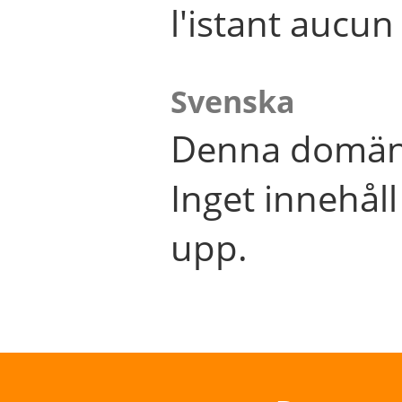
l'istant aucu
Svenska
Denna domän 
Inget innehål
upp.